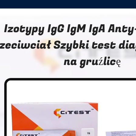
Izotypy IgG IgM IgA Ant
zeciwciał Szybki test di
na gruźlicę