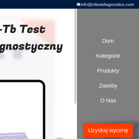
info@citestdiagnostics.com
y-Tb Test
agnostyczny
Dom
Kategorie
Produkty
Zasoby
O Nas
Uzyskaj wycenę