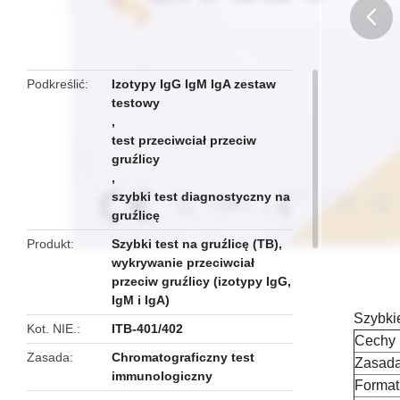
butto
Podkreślić
Izotypy IgG IgM IgA zestaw
testowy
,
test przeciwciał przeciw
gruźlicy
,
szybki test diagnostyczny na
gruźlicę
Produkt
Szybki test na gruźlicę (TB),
wykrywanie przeciwciał
przeciw gruźlicy (izotypy IgG,
IgM i IgA)
Szybkie
Kot. NIE.
ITB-401/402
Cechy 
Zasada
Chromatograficzny test
Zasad
immunologiczny
Format