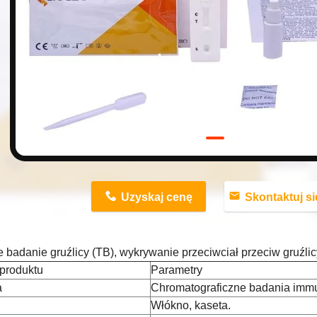
n
Uzyskaj cenę
Skontaktuj się ter
 badanie gruźlicy (TB), wykrywanie przeciwciał przeciw gruźlicy
produktu
Parametry
a
Chromatograficzne badania imm
Włókno, kaseta.