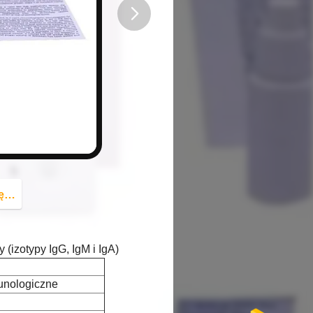
button
az
 (izotypy IgG, IgM i IgA)
unologiczne