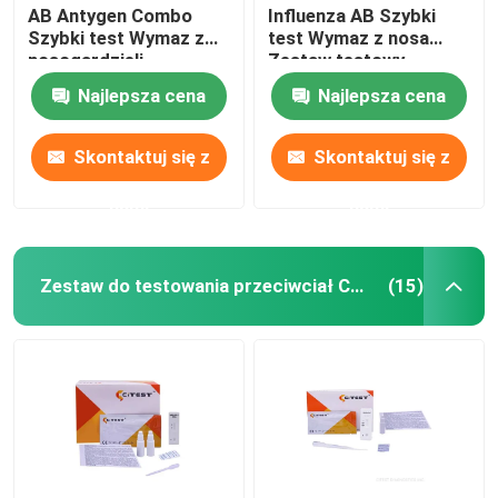
AB Antygen Combo
Influenza AB Szybki
Szybki test Wymaz z
test Wymaz z nosa
nosogardzieli
Zestaw testowy
antygenu Covid 19
Najlepsza cena
Najlepsza cena
Skontaktuj się z
Skontaktuj się z
nami
nami
Zestaw do testowania przeciwciał COVID 19
(15)