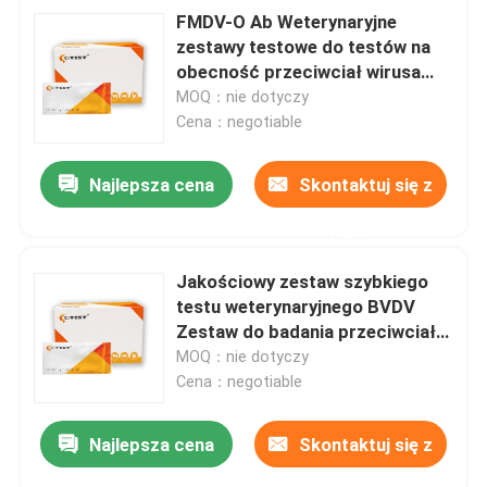
FMDV-O Ab Weterynaryjne
zestawy testowe do testów na
obecność przeciwciał wirusa
pryszczycy O
MOQ：nie dotyczy
Cena：negotiable
Najlepsza cena
Skontaktuj się z
nami
Jakościowy zestaw szybkiego
testu weterynaryjnego BVDV
Zestaw do badania przeciwciał
przeciwko wirusowi biegunki
MOQ：nie dotyczy
bydła
Cena：negotiable
Najlepsza cena
Skontaktuj się z