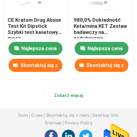
CE Kratom Drug Abuse
980,0% Dokładność
Test Kit Dipstick
Keta/mina KET Zestaw
Szybki test kasetowy
badawczy na
mocz
nadużywanie
narkotyków Diagnoza
Najlepsza cena
Najlepsza cena
szybkie odczytywanie
Skontaktuj się z
Skontaktuj się z
nami
nami
Zobacz więcej
Dom
O nas
Skontaktuj się z nami
Desktop Site
Sitemap
Privacy Policy