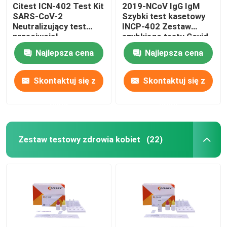
Citest ICN-402 Test Kit
2019-NCoV IgG IgM
SARS-CoV-2
Szybki test kasetowy
Neutralizujący test
INCP-402 Zestaw
przeciwciał
szybkiego testu Covid
19
Najlepsza cena
Najlepsza cena
Skontaktuj się z
Skontaktuj się z
nami
nami
Zestaw testowy zdrowia kobiet
(22)