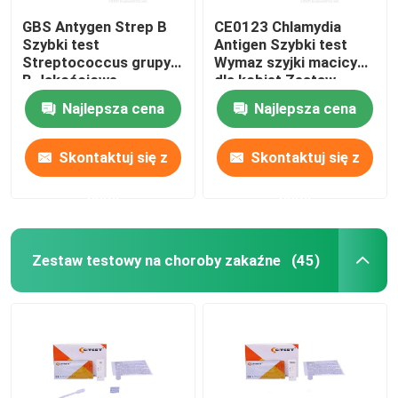
GBS Antygen Strep B
CE0123 Chlamydia
Szybki test
Antigen Szybki test
Streptococcus grupy
Wymaz szyjki macicy
B Jakościowe
dla kobiet Zestaw
Wykrywanie
testowy dla kobiet
Najlepsza cena
Najlepsza cena
Przypuszczalne
Skontaktuj się z
Skontaktuj się z
nami
nami
Zestaw testowy na choroby zakaźne
(45)