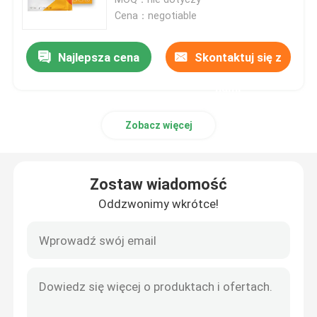
Cena：negotiable
Zestaw testowy na choroby zakaźne
Najlepsza cena
Skontaktuj się z
Zestaw testowy do nadużywania narkotyków
nami
Zobacz więcej
Szybki test markerów nowotworowych
Zestaw do badania markerów serca
Zostaw wiadomość
Oddzwonimy wkrótce!
Szybki test zdrowia
Czytnik LF
Test immunologiczny fluorescencyjny