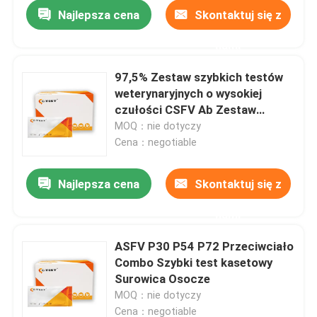
Najlepsza cena
Skontaktuj się z
nami
97,5% Zestaw szybkich testów
weterynaryjnych o wysokiej
czułości CSFV Ab Zestaw
testowy na gorączkę świń
MOQ：nie dotyczy
Cena：negotiable
Najlepsza cena
Skontaktuj się z
nami
Dom
ASFV P30 P54 P72 Przeciwciało
Combo Szybki test kasetowy
Produkty
Surowica Osocze
MOQ：nie dotyczy
O nas
Cena：negotiable