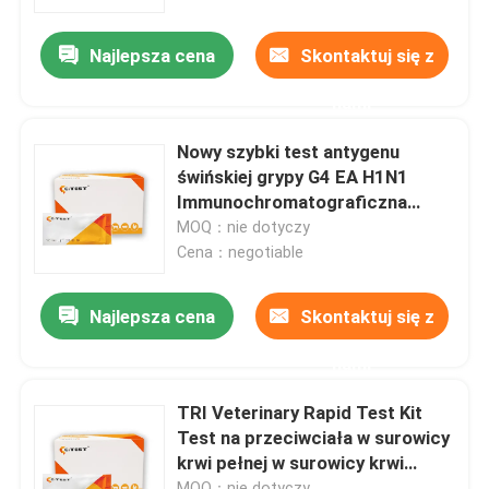
Najlepsza cena
Skontaktuj się z
Wycieczka po fabryce
nami
Kontrola jakości
Nowy szybki test antygenu
świńskiej grypy G4 EA H1N1
Skontaktuj się z nami
Immunochromatograficzna
wymaz z nosa
MOQ：nie dotyczy
Cena：negotiable
Aktualności
Najlepsza cena
Skontaktuj się z
Zestaw do szybkiego testu antygenu Covid 19
nami
Zestaw do testowania przeciwciał COVID 19
TRI Veterinary Rapid Test Kit
Test na przeciwciała w surowicy
krwi pełnej w surowicy krwi
Zestaw testowy zdrowia kobiet
Trichinella
MOQ：nie dotyczy