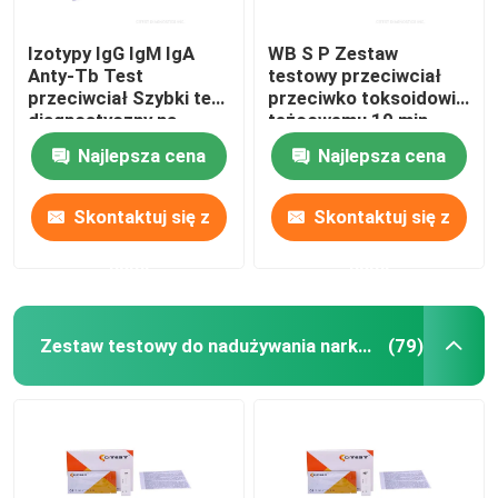
Izotypy IgG IgM IgA
WB S P Zestaw
Anty-Tb Test
testowy przeciwciał
przeciwciał Szybki test
przeciwko toksoidowi
diagnostyczny na
tężcowemu 10 min
gruźlicę
Zestaw testowy do
Najlepsza cena
Najlepsza cena
chorób zakaźnych
Skontaktuj się z
Skontaktuj się z
nami
nami
Zestaw testowy do nadużywania narkotyków
(79)