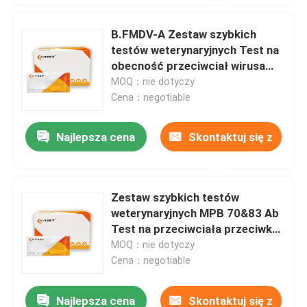
nami
B.FMDV-A Zestaw szybkich
testów weterynaryjnych Test na
obecność przeciwciał wirusa
pryszczycy bydła
MOQ：nie dotyczy
Cena：negotiable
Najlepsza cena
Skontaktuj się z
nami
Zestaw szybkich testów
weterynaryjnych MPB 70&83 Ab
Test na przeciwciała przeciwko
gruźlicy bydła
MOQ：nie dotyczy
Cena：negotiable
Najlepsza cena
Skontaktuj się z