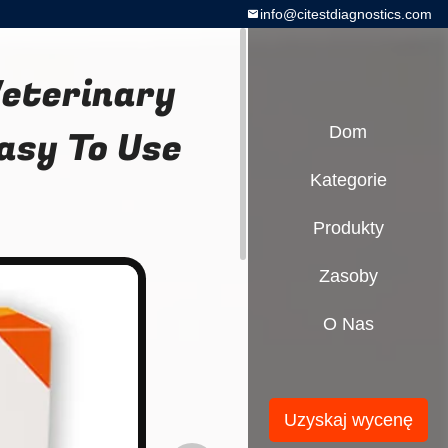
info@citestdiagnostics.com
Veterinary
Easy To Use
Dom
Kategorie
Produkty
Zasoby
O Nas
Uzyskaj wycenę