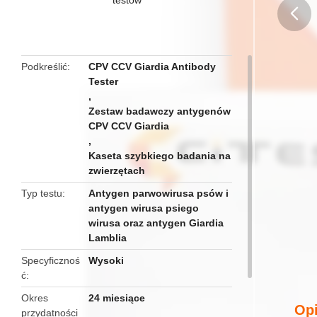
butto
Podkreślić
CPV CCV Giardia Antibody
Tester
,
Zestaw badawczy antygenów
CPV CCV Giardia
,
Kaseta szybkiego badania na
zwierzętach
Typ testu
Antygen parwowirusa psów i
antygen wirusa psiego
wirusa oraz antygen Giardia
Lamblia
Specyficznoś
Wysoki
ć
Okres
24 miesiące
Opi
przydatności