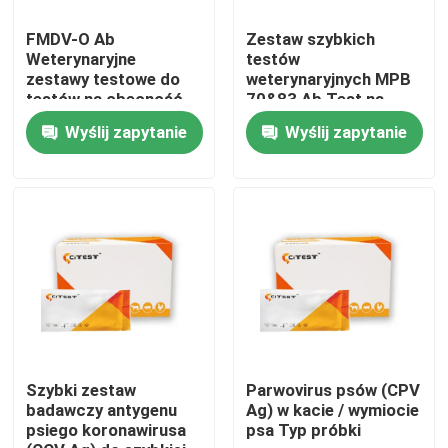
FMDV-O Ab
Zestaw szybkich
Wycieczka po fabryce
Weterynaryjne
testów
zestawy testowe do
weterynaryjnych MPB
testów na obecność
70&83 Ab Test na
przeciwciał wirusa
przeciwciała
Kontrola jakości
Wyślij zapytanie
Wyślij zapytanie
pryszczycy O
przeciwko gruźlicy
bydła
Skontaktuj się z nami
Aktualności
Zestaw do szybkiego testu antygenu Covid 19
Zestaw do testowania przeciwciał COVID 19
Szybki zestaw
Parwovirus psów (CPV
badawczy antygenu
Ag) w kacie / wymiocie
psiego koronawirusa
psa Typ próbki
Zestaw testowy zdrowia kobiet