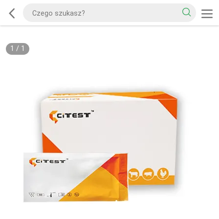
1
/
1