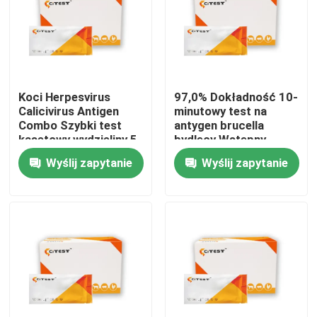
Koci Herpesvirus
97,0% Dokładność 10-
Calicivirus Antigen
minutowy test na
Combo Szybki test
antygen brucella
kasetowy wydzieliny 5
bydlęcy Wstępny
minut
jakościowy test
Wyślij zapytanie
Wyślij zapytanie
Dom
Produkty
O nas