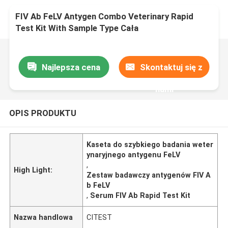
FIV Ab FeLV Antygen Combo Veterinary Rapid
Test Kit With Sample Type Cała
krew/serum/plazma
Najlepsza cena
Skontaktuj się z
nami
OPIS PRODUKTU
Kaseta do szybkiego badania weter
ynaryjnego antygenu FeLV
,
High Light:
Zestaw badawczy antygenów FIV A
b FeLV
,
Serum FIV Ab Rapid Test Kit
Nazwa handlowa
CITEST