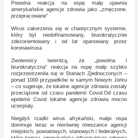
Powolna reakcja na ospę małp ujawnia
amerykańskie agencje zdrowia jako „zmęczone,
przepracowane”
Wirus zakorzenia się w chaotycznym systemie,
który był niedofinansowany, biurokratycznie
zdezorientowany i od lat opanowany przez
koronawirusa
Zwolennicy twierdzą, że „powolna i
biurokratyczna” reakcja na ospę małp szybko
rozprzestrzeniła się w Stanach Zjednoczonych –
ponad 1000 przypadków w samym Nowym Jorku
– co sugeruje, że lokalne agencje zdrowia zostały
przeciążone od czasu pandemii Covid.Od czasu
epidemii Covid lokalne agencje zdrowia mocno
ucierpiały.
Niegdyś rzadki wirus afrykański, małpi ospa
dominuje teraz w nierównej mieszance agencji
miejskich, powiatowych, stanowych i federalnych,
które tworzą amerykańską infrastrukturę zdrowia