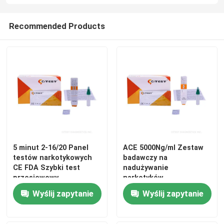
Szybki test PCR
Recommended Products
Weterynaryjny zestaw szybkich testów
Zestaw do testów biochemicznych
5 minut 2-16/20 Panel
ACE 5000Ng/ml Zestaw
testów narkotykowych
badawczy na
CE FDA Szybki test
nadużywanie
przesiewowy
narkotyków
Acetam/inofen Badanie
Wyślij zapytanie
Wyślij zapytanie
moczu 93,5% wrażliwość