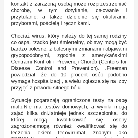
kontakt z zarażoną osobą może rozprzestrzeniać
chorobę, w tym dotykanie, całowanie i
przytulanie, a także dzielenie się okularami,
Wycieczka po fabryce
przyborami, pościelą i ręcznikami.
Chociaż wirus, który należy do tej samej rodziny
Kontrola jakości
co ospa, rzadko jest śmiertelny, objawy mogą być
bardzo bolesne, z bolesnymi zmianami i objawami
grypopodobnymi, zgodnie z amerykańskimi
Skontaktuj się z nami
Centrami Kontroli i Prewencji Chorób (Centers for
Disease Control and Prevention). .Freeman
powiedział, że do 10 procent osób podobno
Aktualności
wymaga hospitalizacji, a wielu zgłasza się na izby
przyjęć z powodu silnego bólu.
Zestaw do szybkiego testu antygenu Covid 19
Sytuację pogarszają ograniczone testy na ospę
małp.Nie ma testów domowych, a wyniki mogą
zająć kilka dni.Istnieje jednak szczepionka, do
Zestaw do testowania przeciwciał COVID 19
której mogą kwalifikować się osoby
zagrożone;mogą również kwalifikować się do
leczenia lekiem tecovirrimat, znanym jako
Zestaw testowy zdrowia kobiet