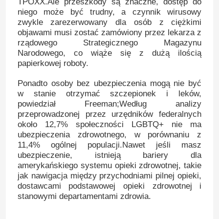
TPOXX.Ale przeszkody są znaczne, dostęp do
niego może być trudny, a czynnik wirusowy
zwykle zarezerwowany dla osób z ciężkimi
Zestaw testowy na choroby zakaźne
objawami musi zostać zamówiony przez lekarza z
rządowego Strategicznego Magazynu
Narodowego, co wiąże się z dużą ilością
Zestaw testowy do nadużywania narkotyków
papierkowej roboty.
Ponadto osoby bez ubezpieczenia mogą nie być
Szybki test markerów nowotworowych
w stanie otrzymać szczepionek i leków,
powiedział Freeman;Według analizy
przeprowadzonej przez urzędników federalnych
Zestaw do badania markerów serca
około 12,7% społeczności LGBTQ+ nie ma
ubezpieczenia zdrowotnego, w porównaniu z
11,4% ogólnej populacji.Nawet jeśli masz
Szybki test zdrowia
ubezpieczenie, istnieją bariery dla
amerykańskiego systemu opieki zdrowotnej, takie
jak nawigacja między przychodniami pilnej opieki,
Czytnik LF
dostawcami podstawowej opieki zdrowotnej i
stanowymi departamentami zdrowia.
Test immunologiczny fluorescencyjny