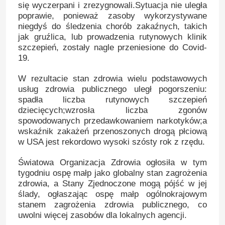
się wyczerpani i zrezygnowali.Sytuacja nie uległa
poprawie, ponieważ zasoby wykorzystywane
niegdyś do śledzenia chorób zakaźnych, takich
jak gruźlica, lub prowadzenia rutynowych klinik
szczepień, zostały nagle przeniesione do Covid-
19.
W rezultacie stan zdrowia wielu podstawowych
usług zdrowia publicznego uległ pogorszeniu:
spadła liczba rutynowych szczepień
dziecięcych;wzrosła liczba zgonów
spowodowanych przedawkowaniem narkotyków;a
wskaźnik zakażeń przenoszonych drogą płciową
w USA jest rekordowo wysoki szósty rok z rzędu.
Światowa Organizacja Zdrowia ogłosiła w tym
tygodniu ospę małp jako globalny stan zagrożenia
zdrowia, a Stany Zjednoczone mogą pójść w jej
ślady, ogłaszając ospę małp ogólnokrajowym
stanem zagrożenia zdrowia publicznego, co
uwolni więcej zasobów dla lokalnych agencji.