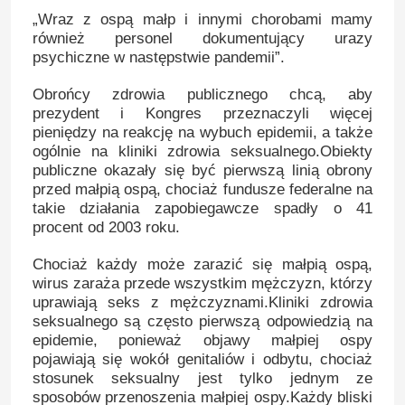
„Wraz z ospą małp i innymi chorobami mamy
również personel dokumentujący urazy
psychiczne w następstwie pandemii”.
Obrońcy zdrowia publicznego chcą, aby
prezydent i Kongres przeznaczyli więcej
pieniędzy na reakcję na wybuch epidemii, a także
ogólnie na kliniki zdrowia seksualnego.Obiekty
publiczne okazały się być pierwszą linią obrony
przed małpią ospą, chociaż fundusze federalne na
takie działania zapobiegawcze spadły o 41
procent od 2003 roku.
Chociaż każdy może zarazić się małpią ospą,
wirus zaraża przede wszystkim mężczyzn, którzy
Dom
uprawiają seks z mężczyznami.Kliniki zdrowia
seksualnego są często pierwszą odpowiedzią na
epidemie, ponieważ objawy małpiej ospy
Produkty
pojawiają się wokół genitaliów i odbytu, chociaż
stosunek seksualny jest tylko jednym ze
sposobów przenoszenia małpiej ospy.Każdy bliski
O nas