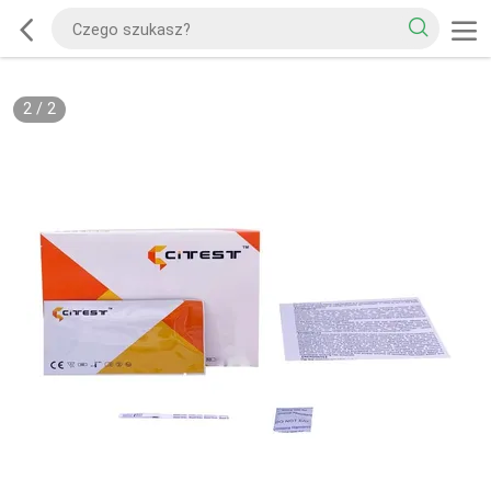
2
/
2