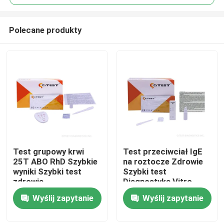
Polecane produkty
Test grupowy krwi
Test przeciwciał IgE
Dom
25T ABO RhD Szybkie
na roztocze Zdrowie
wyniki Szybki test
Szybki test
zdrowia
Diagnostyka Vitro
Produkty
Wyślij zapytanie
Wyślij zapytanie
O nas