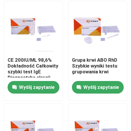
Wycieczka po fabryce
Kontrola jakości
Skontaktuj się z nami
CE 200IU/ML 98,6%
Grupa krwi ABO RhD
Dokładność Całkowity
Szybkie wyniki testu
szybki test IgE
grupowania krwi
Aktualności
Diagnostyka alergii
Wyślij zapytanie
Wyślij zapytanie
Zestaw do szybkiego testu antygenu Covid 19
Zestaw do testowania przeciwciał COVID 19
Zestaw testowy zdrowia kobiet